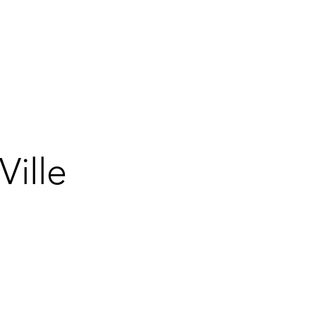
Ville
Ville