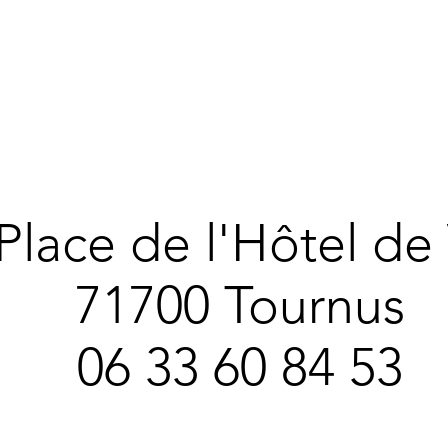
 Place de l'Hôtel de 
 Place de l'Hôtel de 
71700 Tournus
71700 Tournus
06 33 60 84 53
06 33 60 84 53